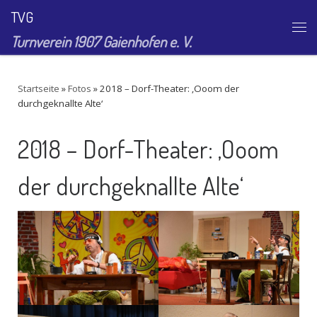
TVG
Zum Inhalt springen
Me
Turnverein 1907 Gaienhofen e. V.
Startseite
»
Fotos
»
2018 – Dorf-Theater: ‚Ooom der
durchgeknallte Alte‘
2018 – Dorf-Theater: ‚Ooom
der durchgeknallte Alte‘