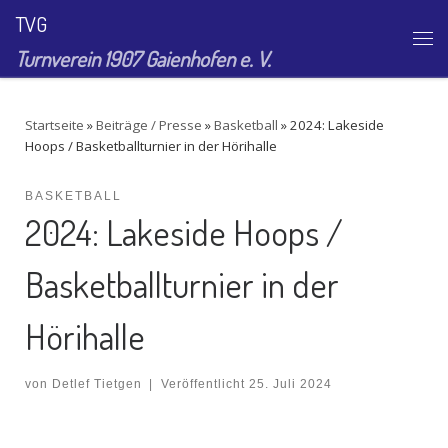
TVG
Zum Inhalt springen
Me
Turnverein 1907 Gaienhofen e. V.
Startseite
»
Beiträge / Presse
»
Basketball
»
2024: Lakeside
Hoops / Basketballturnier in der Hörihalle
BASKETBALL
2024: Lakeside Hoops /
Basketballturnier in der
Hörihalle
von
Detlef Tietgen
|
Veröffentlicht
25. Juli 2024