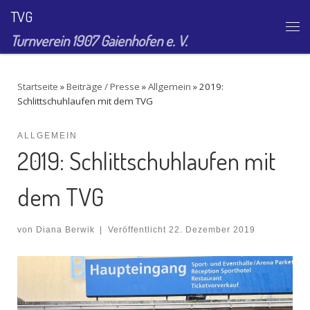
TVG
Zum Inhalt springen
Me
Turnverein 1907 Gaienhofen e. V.
Startseite
»
Beiträge / Presse
»
Allgemein
»
2019:
Schlittschuhlaufen mit dem TVG
ALLGEMEIN
2019: Schlittschuhlaufen mit
dem TVG
von
Diana Berwik
|
Veröffentlicht
22. Dezember 2019