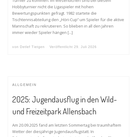
Turnier zu kommen. Im Wesentlichen sind bei diesem
Hobbyturnier nicht die Ligaspieler mit hohen
Bewertungspunkten gefragt. 1982 startete die
Tischtennisabteilung den „Höri-Cup“ um Spieler für die aktive
Mannschaft zu rekrutieren. So blieben in all den Jahren
immer wieder Spieler hängen […]
von
Detlef Tietgen
Veröffentlicht
29. Juli 2026
ALLGEMEIN
2025: Jugendausflug in den Wild-
und Freizeitpark Allensbach
Am 20.09.2025 fand am letzten Sommertag bei traumhaftem
Wetter der diesjährige Jugendausflugstatt. In