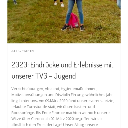
ALLGEMEIN
2020: Eindrücke und Erlebnisse mit
unserer TVG – Jugend
Verzichtsübungen, Abstand, Hygienemaßnahmen,
Motivationsübungen und Disziplin Ein ungewöhnliches Jahr
liegt hinter uns. Am 09.März 2020 fand unsere vorerst letzte,
erlaubte Turnstunde statt, wir übten Kasten- und
Bocksprünge. Bis Ende Februar machten wir noch unsere
Witze über Corona, ab 02. März 2020 begriffen wir so
allmählich den Ernst der Lage! Unser Alltag, unsere