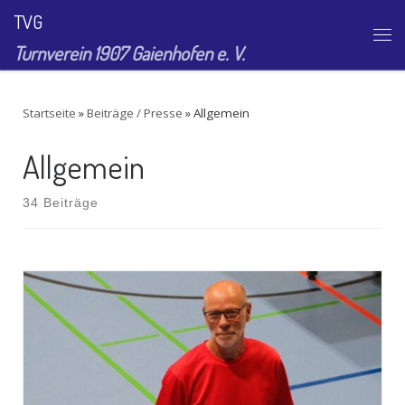
TVG
Zum Inhalt springen
Me
Turnverein 1907 Gaienhofen e. V.
Startseite
»
Beiträge / Presse
»
Allgemein
Allgemein
34 Beiträge