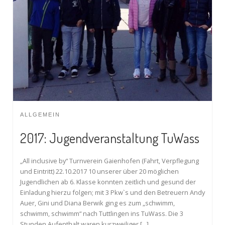
ALLGEMEIN
2017: Jugendveranstaltung TuWass
„All inclusive by“ Turnverein Gaienhofen (Fahrt, Verpflegung
und Eintritt) 22.10.2017 10 unserer über 20 möglichen
Jugendlichen ab 6. Klasse konnten zeitlich und gesund der
Einladung hierzu folgen; mit 3 Pkw`s und den Betreuern Andy
Auer, Gini und Diana Berwik ging es zum „schwimm,
schwimm, schwimm“ nach Tuttlingen ins TuWass. Die 3
Stunden Aufenthalt waren kurzweiliger […]